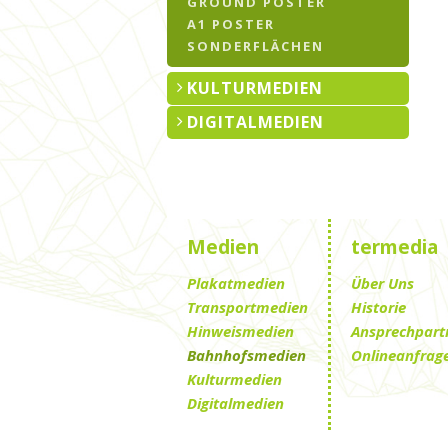
GROUND POSTER
A1 POSTER
SONDERFLÄCHEN
KULTURMEDIEN
DIGITALMEDIEN
Medien
termedia
Plakatmedien
Über Uns
Transportmedien
Historie
Hinweismedien
Ansprechpart
Bahnhofsmedien
Onlineanfrag
Kulturmedien
Digitalmedien