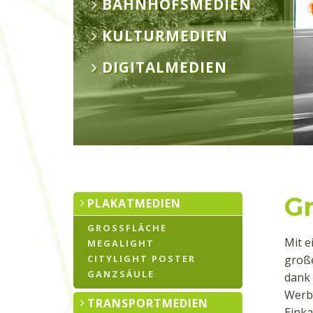
BAHNHOFSMEDIEN
KULTURMEDIEN
DIGITALMEDIEN
G
PLAKATMEDIEN
GROSSFLÄCHE
Mit e
MEGALIGHT
CITYLIGHT POSTER
große
GANZSÄULE
dank 
Werb
TRANSPORTMEDIEN
Einka